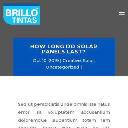
HOW LONG DO SOLAR
PANELS LAST?
Oct 10, 2019
Creative
,
Solar
,
Uncategorized
Sed ut perspiciatis unde omnis iste natus
error sit voluptatem accusantium
doloremque laudantium, totam rem