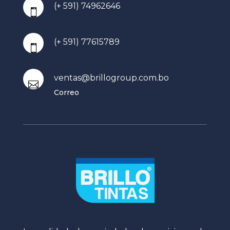
(+ 591) 74962646

(+ 591) 77615789

ventas@brillogroup.com.bo

Correo